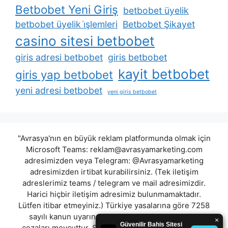
Betbobet Yeni Giriş
betbobet üyelik
betbobet üyelik i̇şlemleri
Betbobet Şikayet
casino sitesi betbobet
giris adresi betbobet
giris betbobet
kayit betbobet
giris yap betbobet
yeni adresi betbobet
yeni giris betbobet
"Avrasya'nın en büyük reklam platformunda olmak için
Microsoft Teams:
reklam@avrasyamarketing.com
adresimizden veya Telegram: @Avrasyamarketing
adresimizden irtibat kurabilirsiniz. (Tek iletişim
adreslerimiz teams / telegram ve mail adresimizdir.
Harici hiçbir iletişim adresimiz bulunmamaktadır.
Lütfen itibar etmeyiniz.) Türkiye yasalarına göre 7258
sayılı kanun uyarınca yasa dışı bahis oynamanın
cezaları mevcuttur. Şu an bulunduğunuz site hiç bir