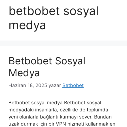
betbobet sosyal
medya
Betbobet Sosyal
Medya
Haziran 18, 2025
yazar
Betbobet
Betbobet sosyal medya Betbobet sosyal
medyadaki insanlarla, özellikle de toplumda
yeni olanlarla bağlantı kurmayı sever. Bundan
uzak durmak için bir VPN hizmeti kullanmak en