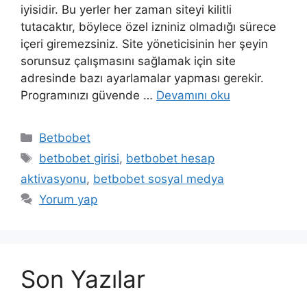
iyisidir. Bu yerler her zaman siteyi kilitli
tutacaktır, böylece özel izniniz olmadığı sürece
içeri giremezsiniz. Site yöneticisinin her şeyin
sorunsuz çalışmasını sağlamak için site
adresinde bazı ayarlamalar yapması gerekir.
Programınızı güvende …
Devamını oku
Kategoriler
Betbobet
Etiketler
betbobet girisi
,
betbobet hesap
aktivasyonu
,
betbobet sosyal medya
Yorum yap
Son Yazılar