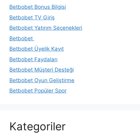
Betbobet Bonus Bilgisi
Betbobet TV Giriş
Betbobet Yatırım Seçenekleri
Betbobet
Betbobet Üyelik Kayıt
Betbobet Faydaları
Betbobet Müşteri Desteği
Betbobet Oyun Geliştirme
Betbobet Popüler Spor
Kategoriler