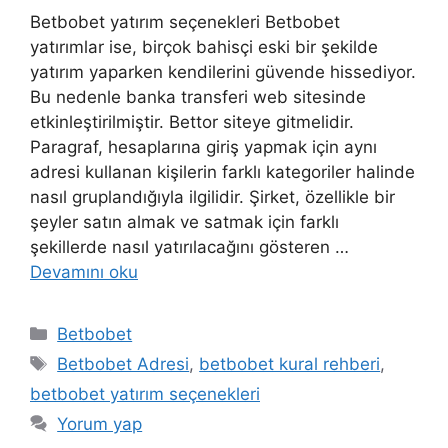
Betbobet yatırım seçenekleri Betbobet
yatırımlar ise, birçok bahisçi eski bir şekilde
yatırım yaparken kendilerini güvende hissediyor.
Bu nedenle banka transferi web sitesinde
etkinleştirilmiştir. Bettor siteye gitmelidir.
Paragraf, hesaplarına giriş yapmak için aynı
adresi kullanan kişilerin farklı kategoriler halinde
nasıl gruplandığıyla ilgilidir. Şirket, özellikle bir
şeyler satın almak ve satmak için farklı
şekillerde nasıl yatırılacağını gösteren …
Devamını oku
Kategoriler
Betbobet
Etiketler
Betbobet Adresi
,
betbobet kural rehberi
,
betbobet yatırım seçenekleri
Yorum yap