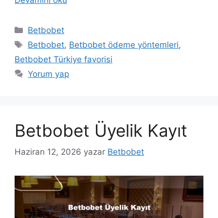
Kategoriler
Betbobet
Etiketler
Betbobet
,
Betbobet ödeme yöntemleri
,
Betbobet Türkiye favorisi
Yorum yap
Betbobet Üyelik Kayıt
Haziran 12, 2026
yazar
Betbobet