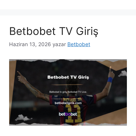
Betbobet TV Giriş
Haziran 13, 2026
yazar
Betbobet