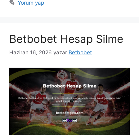
Yorum yap
Betbobet Hesap Silme
Haziran 16, 2026
yazar
Betbobet