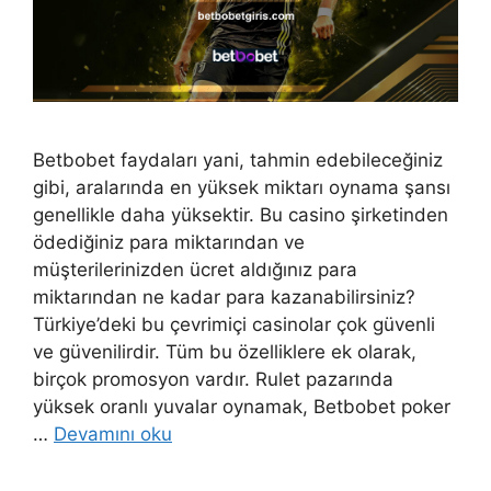
Betbobet faydaları yani, tahmin edebileceğiniz
gibi, aralarında en yüksek miktarı oynama şansı
genellikle daha yüksektir. Bu casino şirketinden
ödediğiniz para miktarından ve
müşterilerinizden ücret aldığınız para
miktarından ne kadar para kazanabilirsiniz?
Türkiye’deki bu çevrimiçi casinolar çok güvenli
ve güvenilirdir. Tüm bu özelliklere ek olarak,
birçok promosyon vardır. Rulet pazarında
yüksek oranlı yuvalar oynamak, Betbobet poker
…
Devamını oku