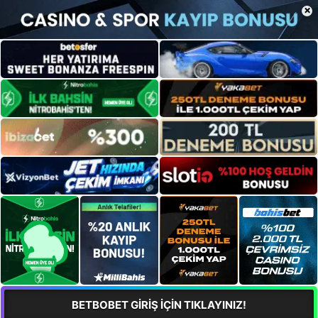
×
BETBOBET GİRİŞ İÇİN TIKLAYINIZ!