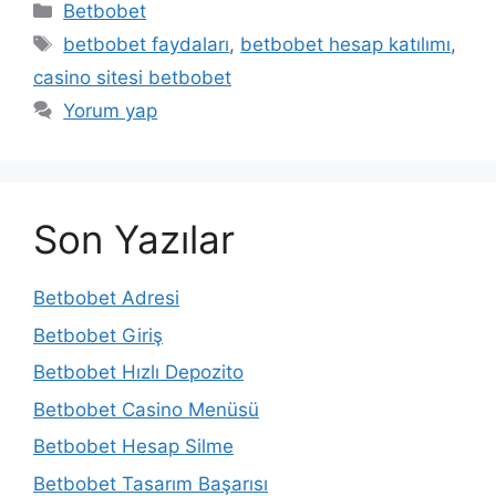
Kategoriler
Betbobet
Etiketler
betbobet faydaları
,
betbobet hesap katılımı
,
casino sitesi betbobet
Yorum yap
Son Yazılar
Betbobet Adresi
Betbobet Giriş
Betbobet Hızlı Depozito
Betbobet Casino Menüsü
Betbobet Hesap Silme
Betbobet Tasarım Başarısı