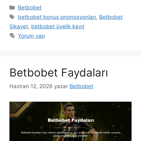
Kategoriler
Betbobet
Etiketler
betbobet bonus promosyonları
,
Betbobet
Şikayet
,
betbobet üyelik kayıt
Yorum yap
Betbobet Faydaları
Haziran 12, 2026
yazar
Betbobet