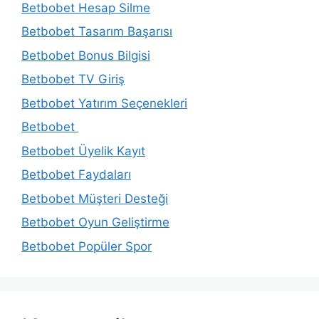
Betbobet Hesap Silme
Betbobet Tasarım Başarısı
Betbobet Bonus Bilgisi
Betbobet TV Giriş
Betbobet Yatırım Seçenekleri
Betbobet
Betbobet Üyelik Kayıt
Betbobet Faydaları
Betbobet Müşteri Desteği
Betbobet Oyun Geliştirme
Betbobet Popüler Spor