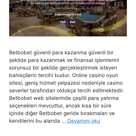
Betbobet güvenli para kazanma güvenli bir
şekilde para kazanmak ve finansal işlemlerini
sorunsuz bir şekilde gerçekleştirmek isteyen
bahisçilerin tercihi budur. Online casino oyun
sitesi, geniş hizmet yelpazesi nedeniyle casino
severler tarafından oldukça tercih edilmektedir.
Betbobet web sitelerinde çeşitli para yatırma
seçenekleri mevcuttur, ancak kısa bir süre
içinde diğer Betbobet geride bırakmaları ve
kendilerini bu alanda …
Devamını oku