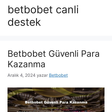
betbobet canli
destek
Betbobet Güvenli Para
Kazanma
Aralık 4, 2024
yazar
Betbobet