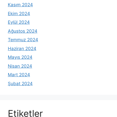
Kasım 2024
Ekim 2024
Eylül 2024
Ağustos 2024
Temmuz 2024
Haziran 2024
Mayıs 2024
Nisan 2024
Mart 2024
Şubat 2024
Etiketler