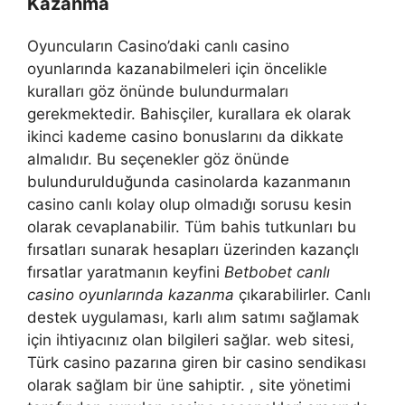
Kazanma
Oyuncuların Casino’daki canlı casino
oyunlarında kazanabilmeleri için öncelikle
kuralları göz önünde bulundurmaları
gerekmektedir. Bahisçiler, kurallara ek olarak
ikinci kademe casino bonuslarını da dikkate
almalıdır. Bu seçenekler göz önünde
bulundurulduğunda casinolarda kazanmanın
casino canlı kolay olup olmadığı sorusu kesin
olarak cevaplanabilir. Tüm bahis tutkunları bu
fırsatları sunarak hesapları üzerinden kazançlı
fırsatlar yaratmanın keyfini
Betbobet canlı
casino oyunlarında kazanma
çıkarabilirler. Canlı
destek uygulaması, karlı alım satımı sağlamak
için ihtiyacınız olan bilgileri sağlar. web sitesi,
Türk casino pazarına giren bir casino sendikası
olarak sağlam bir üne sahiptir. , site yönetimi