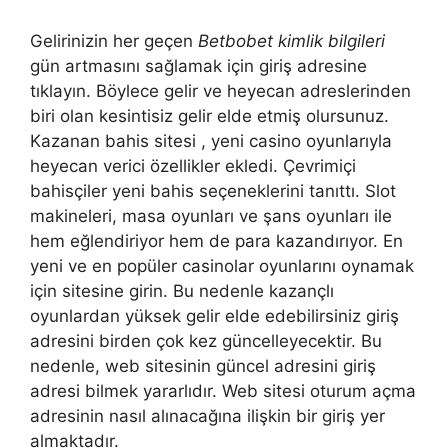
Gelirinizin her geçen
Betbobet kimlik bilgileri
gün artmasını sağlamak için giriş adresine
tıklayın. Böylece gelir ve heyecan adreslerinden
biri olan kesintisiz gelir elde etmiş olursunuz.
Kazanan bahis sitesi , yeni casino oyunlarıyla
heyecan verici özellikler ekledi. Çevrimiçi
bahisçiler yeni bahis seçeneklerini tanıttı. Slot
makineleri, masa oyunları ve şans oyunları ile
hem eğlendiriyor hem de para kazandırıyor. En
yeni ve en popüler casinolar oyunlarını oynamak
için sitesine girin. Bu nedenle kazançlı
oyunlardan yüksek gelir elde edebilirsiniz giriş
adresini birden çok kez güncelleyecektir. Bu
nedenle, web sitesinin güncel adresini giriş
adresi bilmek yararlıdır. Web sitesi oturum açma
adresinin nasıl alınacağına ilişkin bir giriş yer
almaktadır.