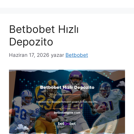
Betbobet Hızlı
Depozito
Haziran 17, 2026
yazar
Betbobet