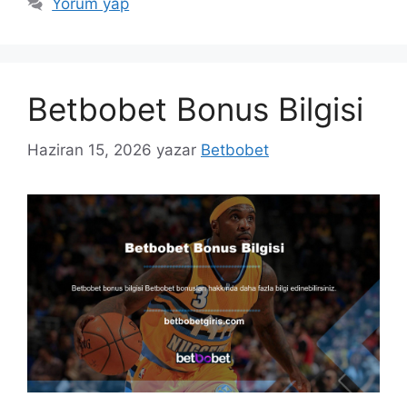
Yorum yap
Betbobet Bonus Bilgisi
Haziran 15, 2026
yazar
Betbobet