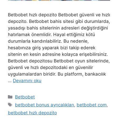
Betbobet hızlı depozito Betbobet güvenli ve hızlı
depozito. Betbobet bahis sitesi gibi durumlarda,
yasadışı bahis sitelerinin adresleri değiştirdiğini
hatırlamak önemlidir. Hayal ettiğimiz kötü
durumlarla kandırılabiliriz. Bu nedenle,
hesabınıza giriş yaparak bizi takip ederek
sitenin en kesin adresine kolayca erişebilirsiniz.
Betbobet depozitosu Betbobet oyun sitelerinde,
güvenli ve hızlı depozitodaki en güvenilir
uygulamalardan biridir. Bu platform, bankacılık
…
Devamını oku
Kategoriler
Betbobet
Etiketler
betbobet bonus ayrıcalıkları
,
betbobet com
,
betbobet hızlı depozito