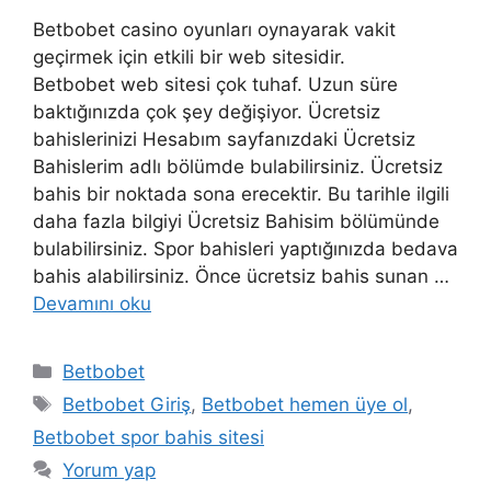
Betbobet casino oyunları oynayarak vakit
geçirmek için etkili bir web sitesidir.
Betbobet web sitesi çok tuhaf. Uzun süre
baktığınızda çok şey değişiyor. Ücretsiz
bahislerinizi Hesabım sayfanızdaki Ücretsiz
Bahislerim adlı bölümde bulabilirsiniz. Ücretsiz
bahis bir noktada sona erecektir. Bu tarihle ilgili
daha fazla bilgiyi Ücretsiz Bahisim bölümünde
bulabilirsiniz. Spor bahisleri yaptığınızda bedava
bahis alabilirsiniz. Önce ücretsiz bahis sunan …
Devamını oku
Kategoriler
Betbobet
Etiketler
Betbobet Giriş
,
Betbobet hemen üye ol
,
Betbobet spor bahis sitesi
Yorum yap