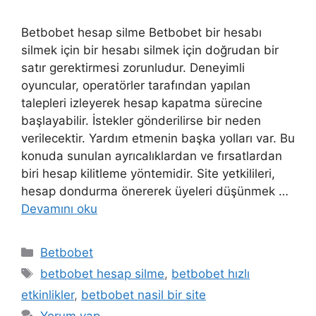
Betbobet hesap silme Betbobet bir hesabı
silmek için bir hesabı silmek için doğrudan bir
satır gerektirmesi zorunludur. Deneyimli
oyuncular, operatörler tarafından yapılan
talepleri izleyerek hesap kapatma sürecine
başlayabilir. İstekler gönderilirse bir neden
verilecektir. Yardım etmenin başka yolları var. Bu
konuda sunulan ayrıcalıklardan ve fırsatlardan
biri hesap kilitleme yöntemidir. Site yetkilileri,
hesap dondurma önererek üyeleri düşünmek …
Devamını oku
Kategoriler
Betbobet
Etiketler
betbobet hesap silme
,
betbobet hızlı
etkinlikler
,
betbobet nasil bir site