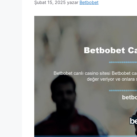
Şubat 15, 2025
yazar
Betbobet