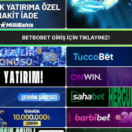
BETBOBET GİRİŞ İÇİN TIKLAYINIZ!