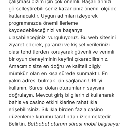
çalışması bizim için çok önemli. Başarılarınızı
görselleştirebilirseniz kazancınız önemli ölçüde
katlanacaktır. Uygun adımları izleyerek
programınızda önemli ilerleme
kaydedebileceğinizi ve başarıya
ulaşabileceğinizi vurguluyoruz. Bu web sitesini
ziyaret ederek, paranızı ve kişisel verilerinizi
olası tehditlerden koruyarak güvenli ve verimli
bir oyun deneyiminin keyfini çıkarabilirsiniz.
Amacımız size en doğru ve kaliteli bilgiyi
mümkün olan en kısa sürede sunmaktır. En
yakın adresi bulmak için sağlanan URL’yi
kullanın. Süresi dolan oturumların sayısını
doğrulayın. Mevcut giriş bilgilerinizi kullanarak
bahis ve casino etkinliklerine rahatlıkla
erişebilirsiniz. Sıklıkla birden fazla casino
düzenleme kurumu tarafından izlenmektedir.
Belirtin.
Betbobet oturum süresi mobil bilgisayar