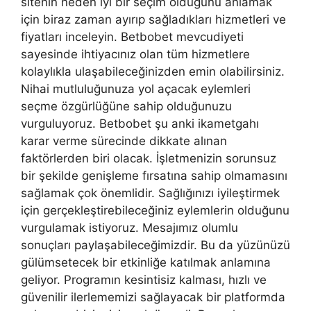
sitenin neden iyi bir seçim olduğunu anlamak
için biraz zaman ayırıp sağladıkları hizmetleri ve
fiyatları inceleyin. Betbobet mevcudiyeti
sayesinde ihtiyacınız olan tüm hizmetlere
kolaylıkla ulaşabileceğinizden emin olabilirsiniz.
Nihai mutluluğunuza yol açacak eylemleri
seçme özgürlüğüne sahip olduğunuzu
vurguluyoruz. Betbobet şu anki ikametgahı
karar verme sürecinde dikkate alınan
faktörlerden biri olacak. İşletmenizin sorunsuz
bir şekilde genişleme fırsatına sahip olmamasını
sağlamak çok önemlidir. Sağlığınızı iyileştirmek
için gerçekleştirebileceğiniz eylemlerin olduğunu
vurgulamak istiyoruz. Mesajımız olumlu
sonuçları paylaşabileceğimizdir. Bu da yüzünüzü
gülümsetecek bir etkinliğe katılmak anlamına
geliyor. Programın kesintisiz kalması, hızlı ve
güvenilir ilerlememizi sağlayacak bir platformda