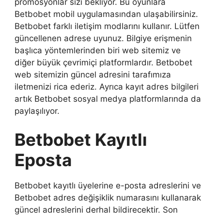
promosyonlar sizi bekliyor. Bu oyunlara
Betbobet mobil uygulamasından ulaşabilirsiniz.
Betbobet farklı iletişim modlarını kullanır. Lütfen
güncellenen adrese uyunuz. Bilgiye erişmenin
başlıca yöntemlerinden biri web sitemiz ve
diğer büyük çevrimiçi platformlardır. Betbobet
web sitemizin güncel adresini tarafımıza
iletmenizi rica ederiz. Ayrıca kayıt adres bilgileri
artık Betbobet sosyal medya platformlarında da
paylaşılıyor.
Betbobet Kayıtlı
Eposta
Betbobet kayıtlı üyelerine e-posta adreslerini ve
Betbobet adres değişiklik numarasını kullanarak
güncel adreslerini derhal bildirecektir. Son