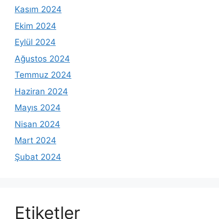
Kasım 2024
Ekim 2024
Eylül 2024
Ağustos 2024
Temmuz 2024
Haziran 2024
Mayıs 2024
Nisan 2024
Mart 2024
Şubat 2024
Etiketler