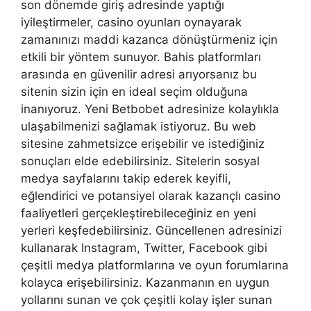
son dönemde giriş adresinde yaptığı
iyileştirmeler, casino oyunları oynayarak
zamanınızı maddi kazanca dönüştürmeniz için
etkili bir yöntem sunuyor. Bahis platformları
arasında en güvenilir adresi arıyorsanız bu
sitenin sizin için en ideal seçim olduğuna
inanıyoruz. Yeni Betbobet adresinize kolaylıkla
ulaşabilmenizi sağlamak istiyoruz. Bu web
sitesine zahmetsizce erişebilir ve istediğiniz
sonuçları elde edebilirsiniz. Sitelerin sosyal
medya sayfalarını takip ederek keyifli,
eğlendirici ve potansiyel olarak kazançlı casino
faaliyetleri gerçekleştirebileceğiniz en yeni
yerleri keşfedebilirsiniz. Güncellenen adresinizi
kullanarak Instagram, Twitter, Facebook gibi
çeşitli medya platformlarına ve oyun forumlarına
kolayca erişebilirsiniz. Kazanmanın en uygun
yollarını sunan ve çok çeşitli kolay işler sunan