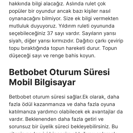
hakkında bilgi alacağız. Aslında rulet çok
popüler bir oyundur ancak bazı kişiler nasıl
oynanacağını bilmiyor. Size ek bilgi vermekten
mutluluk duyuyoruz. Yıldırım ruleti oyununda
seçebileceğiniz 37 sayı vardır. Sayıların yarısı
siyah, diğer yarısı kırmızıdır. Dağıtıcı çarkı çevirip
topu bıraktığında topun hareketi durur. Topun
düşeceği sayı ve renge bahis koyun.
Betbobet Oturum Süresi
Mobil Bilgisayar
Betbobet oturum süresi sağlar.Ek olarak, daha
fazla ödül kazanmanıza ve daha fazla oyuna
katılmanıza yardımcı olabilecek ek avantajlar da
vardır. Beklenenden daha fazla getiri ve
sorunsuz bir üyelik süreci bekleyebilirsiniz. Bu