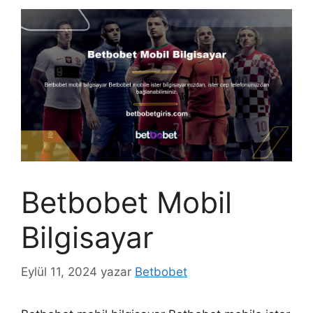
Betbobet Mobil
Bilgisayar
Eylül 11, 2024
yazar
Betbobet