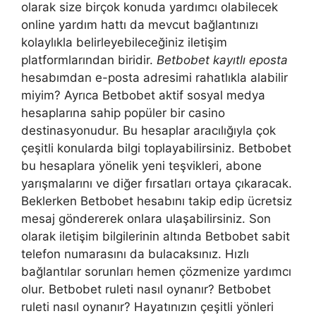
olarak size birçok konuda yardımcı olabilecek
online yardım hattı da mevcut bağlantınızı
kolaylıkla belirleyebileceğiniz iletişim
platformlarından biridir.
Betbobet kayıtlı eposta
hesabımdan e-posta adresimi rahatlıkla alabilir
miyim? Ayrıca Betbobet aktif sosyal medya
hesaplarına sahip popüler bir casino
destinasyonudur. Bu hesaplar aracılığıyla çok
çeşitli konularda bilgi toplayabilirsiniz. Betbobet
bu hesaplara yönelik yeni teşvikleri, abone
yarışmalarını ve diğer fırsatları ortaya çıkaracak.
Beklerken Betbobet hesabını takip edip ücretsiz
mesaj göndererek onlara ulaşabilirsiniz. Son
olarak iletişim bilgilerinin altında Betbobet sabit
telefon numarasını da bulacaksınız. Hızlı
bağlantılar sorunları hemen çözmenize yardımcı
olur. Betbobet ruleti nasıl oynanır? Betbobet
ruleti nasıl oynanır? Hayatınızın çeşitli yönleri