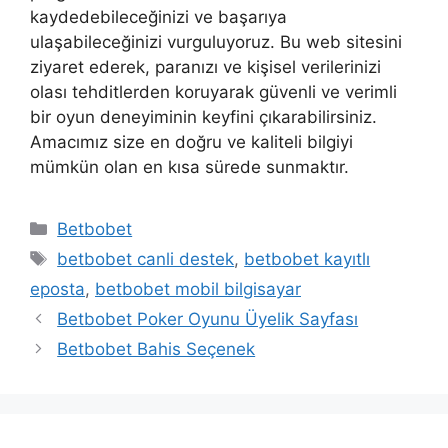
kaydedebileceğinizi ve başarıya
ulaşabileceğinizi vurguluyoruz. Bu web sitesini
ziyaret ederek, paranızı ve kişisel verilerinizi
olası tehditlerden koruyarak güvenli ve verimli
bir oyun deneyiminin keyfini çıkarabilirsiniz.
Amacımız size en doğru ve kaliteli bilgiyi
mümkün olan en kısa sürede sunmaktır.
Kategoriler
Betbobet
Etiketler
betbobet canli destek
,
betbobet kayıtlı
eposta
,
betbobet mobil bilgisayar
Betbobet Poker Oyunu Üyelik Sayfası
Betbobet Bahis Seçenek