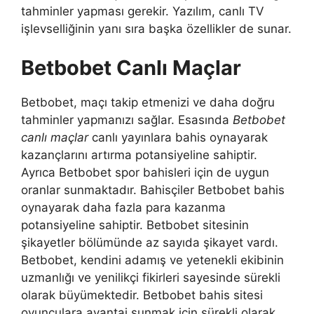
tahminler yapması gerekir. Yazılım, canlı TV
işlevselliğinin yanı sıra başka özellikler de sunar.
Betbobet Canlı Maçlar
Betbobet, maçı takip etmenizi ve daha doğru
tahminler yapmanızı sağlar. Esasında
Betbobet
canlı maçlar
canlı yayınlara bahis oynayarak
kazançlarını artırma potansiyeline sahiptir.
Ayrıca Betbobet spor bahisleri için de uygun
oranlar sunmaktadır. Bahisçiler Betbobet bahis
oynayarak daha fazla para kazanma
potansiyeline sahiptir. Betbobet sitesinin
şikayetler bölümünde az sayıda şikayet vardı.
Betbobet, kendini adamış ve yetenekli ekibinin
uzmanlığı ve yenilikçi fikirleri sayesinde sürekli
olarak büyümektedir. Betbobet bahis sitesi
oyunculara avantaj sunmak için sürekli olarak