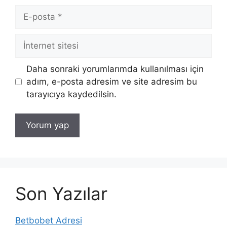
E-
posta
İnternet
sitesi
Daha sonraki yorumlarımda kullanılması için
adım, e-posta adresim ve site adresim bu
tarayıcıya kaydedilsin.
Son Yazılar
Betbobet Adresi