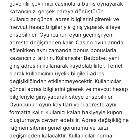
güvenilir çevrimiçi casinolara bahis oynayarak
kazancınızı gerçek paraya dönüştürün.
Kullanıcılar güncel adres bilgilerini girerek ve
mevcut hesap bilgileriyle giriş yaparak siteye
erişebilirler. Oyuncunun oyun geçmişi yeni
adreste değişmeden kalır. Casino oyunlarında
eğlenirken aynı zamanda bonus bonuslarla
kazancınızı artırın. Kullanıcılar Betbobet yeni
giriş adresini kullanarak kaydolabilirler. Temel
olarak kullanıcının üyelik bilgileri adres
değişikliğinden etkilenmeyecektir. Kullanıcılar
güncel adres bilgilerini girerek ve mevcut hesap
bilgileriyle giriş yaparak siteye erişebilirler.
Oyuncunun oyun kayıtları yeni adreste aynı
formatta kalır. Kullanıcı kalan bakiyeyle kupon
oluşturmaya devam edebilir. Adres değişikliğine
rağmen sitenin genel görünümü ve tarzı
değişmeden kalacaktır. Kullanıcılar normal