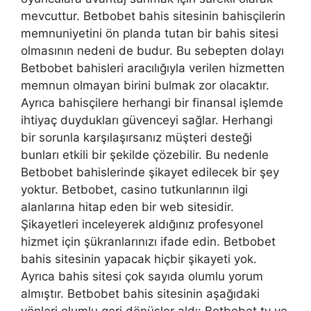
mevcuttur. Betbobet bahis sitesinin bahisçilerin
memnuniyetini ön planda tutan bir bahis sitesi
olmasının nedeni de budur. Bu sebepten dolayı
Betbobet bahisleri aracılığıyla verilen hizmetten
memnun olmayan birini bulmak zor olacaktır.
Ayrıca bahisçilere herhangi bir finansal işlemde
ihtiyaç duydukları güvenceyi sağlar. Herhangi
bir sorunla karşılaşırsanız müşteri desteği
bunları etkili bir şekilde çözebilir. Bu nedenle
Betbobet bahislerinde şikayet edilecek bir şey
yoktur. Betbobet, casino tutkunlarının ilgi
alanlarına hitap eden bir web sitesidir.
Şikayetleri inceleyerek aldığınız profesyonel
hizmet için şükranlarınızı ifade edin. Betbobet
bahis sitesinin yapacak hiçbir şikayeti yok.
Ayrıca bahis sitesi çok sayıda olumlu yorum
almıştır. Betbobet bahis sitesinin aşağıdaki
yönleri olumlu geri dönüşler aldı: Betbobet tv ve