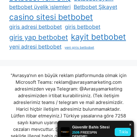
betbobet üyelik i̇şlemleri
Betbobet Şikayet
casino sitesi betbobet
giris adresi betbobet
giris betbobet
kayit betbobet
giris yap betbobet
yeni adresi betbobet
yeni giris betbobet
"Avrasya'nın en büyük reklam platformunda olmak için
Microsoft Teams:
reklam@avrasyamarketing.com
adresimizden veya Telegram: @Avrasyamarketing
adresimizden irtibat kurabilirsiniz. (Tek iletişim
adreslerimiz teams / telegram ve mail adresimizdir.
Harici hiçbir iletişim adresimiz bulunmamaktadır.
Lütfen itibar etmeyiniz.) Türkiye yasalarına göre 7258
sayılı kanun uyarınca yasa dışı bahis oynamanın
cezaları mevcuttur. Şu an bulunduğunuz site hiç bir
şekilde illegal bahis oyunları oynatmıyor ve oynamaya