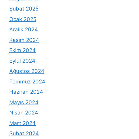
Şubat 2025
Ocak 2025
Aralık 2024
Kasım 2024
Ekim 2024
Eylül 2024
Ağustos 2024
Temmuz 2024
Haziran 2024
Mayıs 2024
Nisan 2024
Mart 2024
Şubat 2024