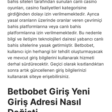
bahis siteleri tarafından sunulan canlı casino
oyunları, casino faaliyetleri kategorisine
girdiğinden dolayı izin verilmemektedir. Ayrıca
yasal oranların üzerinde oranlar veren çevrimiçi
bahis platformlarına veya canlı bahis
platformlarına izin verilmemektedir. Bu nedenle
bilgi ve iletişim teknolojileri dairesi yabancı canlı
bahis sitelerine yasak getirmiştir. Betbobet,
kullanıcı için herhangi bir tehdit oluşturmayacak
ve mevcut giriş bilgilerini kullanarak hizmeti
derhal sürdürecektir. Geçici olarak kısıtlandıktan
sonra artık güncellenen giriş bilgilerinizi
kullanarak siteye erişebilirsiniz.
Betbobet Giriş Yeni
Giriş Adresi Nasıl