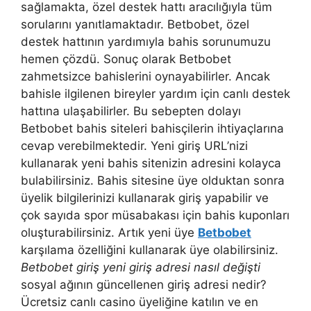
sağlamakta, özel destek hattı aracılığıyla tüm
sorularını yanıtlamaktadır. Betbobet, özel
destek hattının yardımıyla bahis sorunumuzu
hemen çözdü. Sonuç olarak Betbobet
zahmetsizce bahislerini oynayabilirler. Ancak
bahisle ilgilenen bireyler yardım için canlı destek
hattına ulaşabilirler. Bu sebepten dolayı
Betbobet bahis siteleri bahisçilerin ihtiyaçlarına
cevap verebilmektedir. Yeni giriş URL’nizi
kullanarak yeni bahis sitenizin adresini kolayca
bulabilirsiniz. Bahis sitesine üye olduktan sonra
üyelik bilgilerinizi kullanarak giriş yapabilir ve
çok sayıda spor müsabakası için bahis kuponları
oluşturabilirsiniz. Artık yeni üye
Betbobet
karşılama özelliğini kullanarak üye olabilirsiniz.
Betbobet giriş yeni giriş adresi nasıl değişti
sosyal ağının güncellenen giriş adresi nedir?
Ücretsiz canlı casino üyeliğine katılın ve en