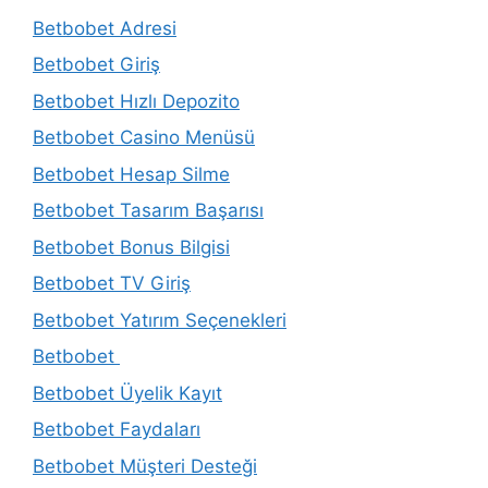
Betbobet Adresi
Betbobet Giriş
Betbobet Hızlı Depozito
Betbobet Casino Menüsü
Betbobet Hesap Silme
Betbobet Tasarım Başarısı
Betbobet Bonus Bilgisi
Betbobet TV Giriş
Betbobet Yatırım Seçenekleri
Betbobet
Betbobet Üyelik Kayıt
Betbobet Faydaları
Betbobet Müşteri Desteği