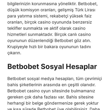
bilgilerinizin korunmasına yöneliktir. Betbobet,
düşük komisyon oranları, gelişmiş Türk Lirası
para yatırma sistemi, rekabetçi yüksek faiz
oranları, birçok casino oyununda benzersiz
teklifler sunmakta ve aktif olarak casino
hizmetleri sunmaktadır. Birçok canlı casino
oyununun düzenlendiği Betbobet göz atın.
Krupiyeyle hızlı bir bakara oyununun tadını
çıkarın.
Betbobet Sosyal Hesaplar
Betbobet sosyal medya hesapları, tüm çevrimiçi
bahis şirketlerinin arasında en çeşitli olanıdır.
Betbobet casino oyun sitesinde bulmamanız
gereken çok daha fazlası var. Bahis sitesine
herhangi bir belge göndermenize gerek yoktur
ve kısa sürede Betbobet üye olabilirsiniz. Daha