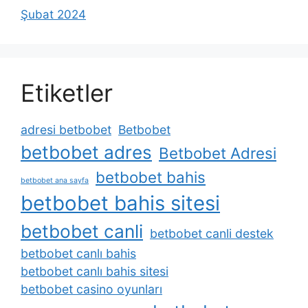
Şubat 2024
Etiketler
adresi betbobet
Betbobet
betbobet adres
Betbobet Adresi
betbobet bahis
betbobet ana sayfa
betbobet bahis sitesi
betbobet canli
betbobet canli destek
betbobet canlı bahis
betbobet canlı bahis sitesi
betbobet casino oyunları