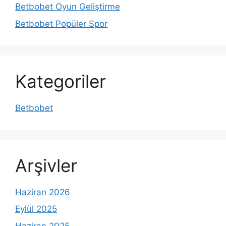
Betbobet Oyun Geliştirme
Betbobet Popüler Spor
Kategoriler
Betbobet
Arşivler
Haziran 2026
Eylül 2025
Haziran 2025