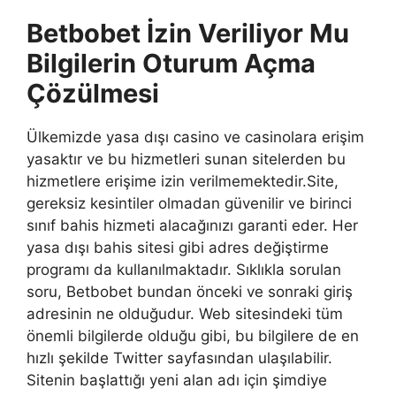
Betbobet İzin Veriliyor Mu
Bilgilerin Oturum Açma
Çözülmesi
Ülkemizde yasa dışı casino ve casinolara erişim
yasaktır ve bu hizmetleri sunan sitelerden bu
hizmetlere erişime izin verilmemektedir.Site,
gereksiz kesintiler olmadan güvenilir ve birinci
sınıf bahis hizmeti alacağınızı garanti eder. Her
yasa dışı bahis sitesi gibi adres değiştirme
programı da kullanılmaktadır. Sıklıkla sorulan
soru, Betbobet bundan önceki ve sonraki giriş
adresinin ne olduğudur. Web sitesindeki tüm
önemli bilgilerde olduğu gibi, bu bilgilere de en
hızlı şekilde Twitter sayfasından ulaşılabilir.
Sitenin başlattığı yeni alan adı için şimdiye