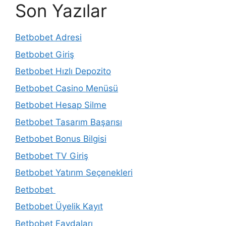
Son Yazılar
Betbobet Adresi
Betbobet Giriş
Betbobet Hızlı Depozito
Betbobet Casino Menüsü
Betbobet Hesap Silme
Betbobet Tasarım Başarısı
Betbobet Bonus Bilgisi
Betbobet TV Giriş
Betbobet Yatırım Seçenekleri
Betbobet
Betbobet Üyelik Kayıt
Betbobet Faydaları