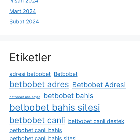
Nisan 2024
Mart 2024
Şubat 2024
Etiketler
adresi betbobet
Betbobet
betbobet adres
Betbobet Adresi
betbobet bahis
betbobet ana sayfa
betbobet bahis sitesi
betbobet canli
betbobet canli destek
betbobet canlı bahis
betbobet canlı bahis sitesi