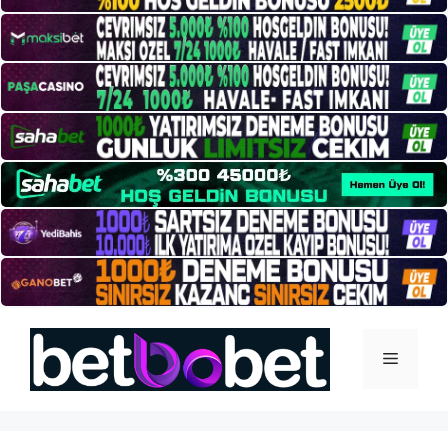
İçeriğe
atla
Menü