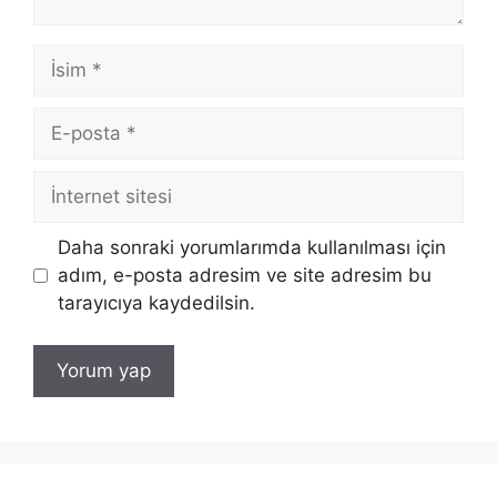
İsim
E-
posta
İnternet
sitesi
Daha sonraki yorumlarımda kullanılması için
adım, e-posta adresim ve site adresim bu
tarayıcıya kaydedilsin.