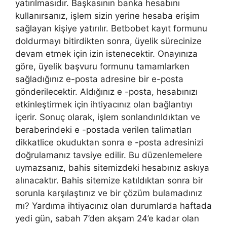
yatırılmasıdır. Başkasının banka hesabını
kullanırsanız, işlem sizin yerine hesaba erişim
sağlayan kişiye yatırılır. Betbobet kayıt formunu
doldurmayı bitirdikten sonra, üyelik sürecinize
devam etmek için izin istenecektir. Onayınıza
göre, üyelik başvuru formunu tamamlarken
sağladığınız e-posta adresine bir e-posta
gönderilecektir. Aldığınız e -posta, hesabınızı
etkinleştirmek için ihtiyacınız olan bağlantıyı
içerir. Sonuç olarak, işlem sonlandırıldıktan ve
beraberindeki e -postada verilen talimatları
dikkatlice okuduktan sonra e -posta adresinizi
doğrulamanız tavsiye edilir. Bu düzenlemelere
uymazsanız, bahis sitemizdeki hesabınız askıya
alınacaktır. Bahis sitemize katıldıktan sonra bir
sorunla karşılaştınız ve bir çözüm bulamadınız
mı? Yardıma ihtiyacınız olan durumlarda haftada
yedi gün, sabah 7’den akşam 24’e kadar olan