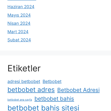
Haziran 2024
Mayıs 2024
Nisan 2024
Mart 2024
Şubat 2024
Etiketler
adresi betbobet
Betbobet
betbobet adres
Betbobet Adresi
betbobet bahis
betbobet ana sayfa
betbobet bahis sitesi