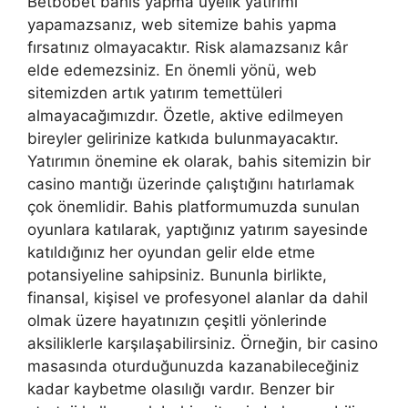
Betbobet bahis yapma üyelik yatırımı
yapamazsanız, web sitemize bahis yapma
fırsatınız olmayacaktır. Risk alamazsanız kâr
elde edemezsiniz. En önemli yönü, web
sitemizden artık yatırım temettüleri
almayacağımızdır. Özetle, aktive edilmeyen
bireyler gelirinize katkıda bulunmayacaktır.
Yatırımın önemine ek olarak, bahis sitemizin bir
casino mantığı üzerinde çalıştığını hatırlamak
çok önemlidir. Bahis platformumuzda sunulan
oyunlara katılarak, yaptığınız yatırım sayesinde
katıldığınız her oyundan gelir elde etme
potansiyeline sahipsiniz. Bununla birlikte,
finansal, kişisel ve profesyonel alanlar da dahil
olmak üzere hayatınızın çeşitli yönlerinde
aksiliklerle karşılaşabilirsiniz. Örneğin, bir casino
masasında oturduğunuzda kazanabileceğiniz
kadar kaybetme olasılığı vardır. Benzer bir