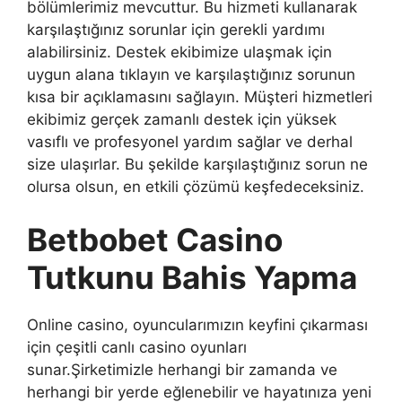
bölümlerimiz mevcuttur. Bu hizmeti kullanarak
karşılaştığınız sorunlar için gerekli yardımı
alabilirsiniz. Destek ekibimize ulaşmak için
uygun alana tıklayın ve karşılaştığınız sorunun
kısa bir açıklamasını sağlayın. Müşteri hizmetleri
ekibimiz gerçek zamanlı destek için yüksek
vasıflı ve profesyonel yardım sağlar ve derhal
size ulaşırlar. Bu şekilde karşılaştığınız sorun ne
olursa olsun, en etkili çözümü keşfedeceksiniz.
Betbobet Casino
Tutkunu Bahis Yapma
Online casino, oyuncularımızın keyfini çıkarması
için çeşitli canlı casino oyunları
sunar.Şirketimizle herhangi bir zamanda ve
herhangi bir yerde eğlenebilir ve hayatınıza yeni