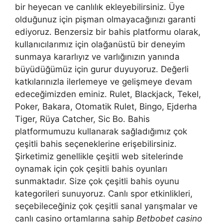
bir heyecan ve canlılık ekleyebilirsiniz. Üye
olduğunuz için pişman olmayacağınızı garanti
ediyoruz. Benzersiz bir bahis platformu olarak,
kullanıcılarımız için olağanüstü bir deneyim
sunmaya kararlıyız ve varlığınızın yanında
büyüdüğümüz için gurur duyuyoruz. Değerli
katkılarınızla ilerlemeye ve gelişmeye devam
edeceğimizden eminiz. Rulet, Blackjack, Tekel,
Poker, Bakara, Otomatik Rulet, Bingo, Ejderha
Tiger, Rüya Catcher, Sic Bo. Bahis
platformumuzu kullanarak sağladığımız çok
çeşitli bahis seçeneklerine erişebilirsiniz.
Şirketimiz genellikle çeşitli web sitelerinde
oynamak için çok çeşitli bahis oyunları
sunmaktadır. Size çok çeşitli bahis oyunu
kategorileri sunuyoruz. Canlı spor etkinlikleri,
seçebileceğiniz çok çeşitli sanal yarışmalar ve
canlı casino ortamlarına sahip
Betbobet casino