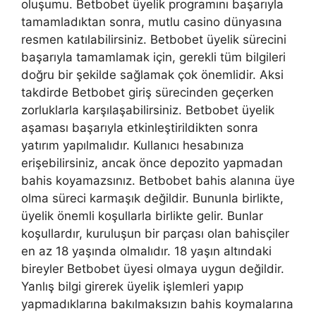
oluşumu. Betbobet üyelik programını başarıyla
tamamladıktan sonra, mutlu casino dünyasına
resmen katılabilirsiniz. Betbobet üyelik sürecini
başarıyla tamamlamak için, gerekli tüm bilgileri
doğru bir şekilde sağlamak çok önemlidir. Aksi
takdirde Betbobet giriş sürecinden geçerken
zorluklarla karşılaşabilirsiniz. Betbobet üyelik
aşaması başarıyla etkinleştirildikten sonra
yatırım yapılmalıdır. Kullanıcı hesabınıza
erişebilirsiniz, ancak önce depozito yapmadan
bahis koyamazsınız. Betbobet bahis alanına üye
olma süreci karmaşık değildir. Bununla birlikte,
üyelik önemli koşullarla birlikte gelir. Bunlar
koşullardır, kuruluşun bir parçası olan bahisçiler
en az 18 yaşında olmalıdır. 18 yaşın altındaki
bireyler Betbobet üyesi olmaya uygun değildir.
Yanlış bilgi girerek üyelik işlemleri yapıp
yapmadıklarına bakılmaksızın bahis koymalarına