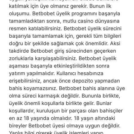
katılmak için üye olmanız gerekir. Bunun ilk
oluşumu. Betbobet üyelik programını başarıyla
tamamladıktan sonra, mutlu casino dünyasına
resmen katılabilirsiniz. Betbobet üyelik sürecini
başarıyla tamamlamak için, gerekli tüm bilgileri
doğru bir şekilde sağlamak çok önemlidir. Aksi
takdirde Betbobet giriş sürecinden geçerken
zorluklarla karşılaşabilirsiniz. Betbobet üyelik
aşaması başarıyla etkinleştirildikten sonra
yatırım yapılmalıdır. Kullanıcı hesabınıza
erişebilirsiniz, ancak önce depozito yapmadan
bahis koyamazsınız. Betbobet bahis alanına üye
olma süreci karmaşık değildir. Bununla birlikte,
üyelik önemli koşullarla birlikte gelir. Bunlar
koşullardır, kuruluşun bir parçası olan bahisçiler
en az 18 yaşında olmalıdır. 18 yaşın altındaki
bireyler Betbobet üyesi olmaya uygun değildir.
Yanlış bilgi girerek üyelik işlemleri yapıp