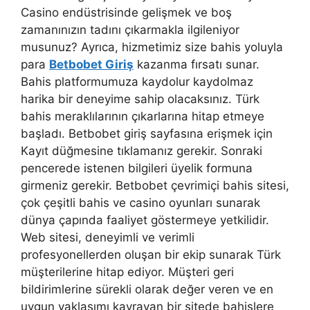
Casino endüstrisinde gelişmek ve boş
zamanınızın tadını çıkarmakla ilgileniyor
musunuz? Ayrıca, hizmetimiz size bahis yoluyla
para
Betbobet Giriş
kazanma fırsatı sunar.
Bahis platformumuza kaydolur kaydolmaz
harika bir deneyime sahip olacaksınız. Türk
bahis meraklılarının çıkarlarına hitap etmeye
başladı. Betbobet giriş sayfasına erişmek için
Kayıt düğmesine tıklamanız gerekir. Sonraki
pencerede istenen bilgileri üyelik formuna
girmeniz gerekir. Betbobet çevrimiçi bahis sitesi,
çok çeşitli bahis ve casino oyunları sunarak
dünya çapında faaliyet göstermeye yetkilidir.
Web sitesi, deneyimli ve verimli
profesyonellerden oluşan bir ekip sunarak Türk
müşterilerine hitap ediyor. Müşteri geri
bildirimlerine sürekli olarak değer veren ve en
uygun yaklaşımı kavrayan bir sitede bahislere